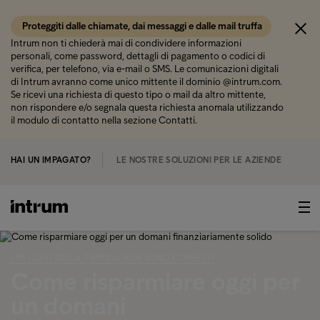
Proteggiti dalle chiamate, dai messaggi e dalle mail truffa
Intrum non ti chiederà mai di condividere informazioni
personali, come password, dettagli di pagamento o codici di
verifica, per telefono, via e-mail o SMS. Le comunicazioni digitali
di Intrum avranno come unico mittente il dominio @intrum.com.
Se ricevi una richiesta di questo tipo o mail da altro mittente,
non rispondere e/o segnala questa richiesta anomala utilizzando
il modulo di contatto nella sezione Contatti.
HAI UN IMPAGATO?
LE NOSTRE SOLUZIONI PER LE AZIENDE
‹ SE I DATI DELLA PRATICA NON SONO CORRETTI
Come risparmiare oggi per
un domani