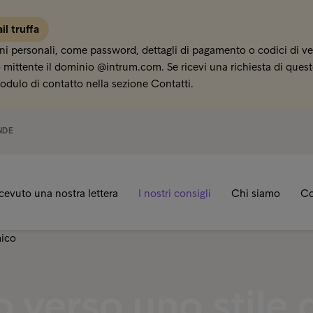
il truffa
i personali, come password, dettagli di pagamento o codici di veri
mittente il dominio @intrum.com. Se ricevi una richiesta di questo
odulo di contatto nella sezione Contatti.
NDE
icevuto una nostra lettera
I nostri consigli
Chi siamo
Co
o verso uno stile 