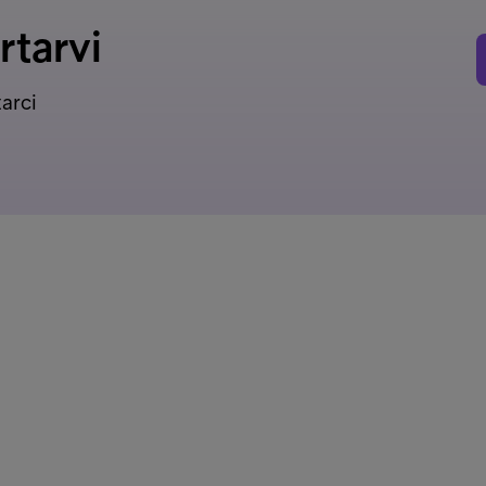
rtarvi
tarci