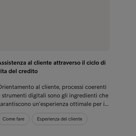
ssistenza al cliente attraverso il ciclo di
Educaz
ita del credito
tempo
rientamento al cliente, processi coerenti
Spunti
 strumenti digitali sono gli ingredienti che
Payme
arantiscono un'esperienza ottimale per i…
La sos
Come fare
Esperienza del cliente
Prospe