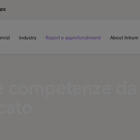
NDE
ervizi
Industry
Report e approfondimenti
About Intrum
e competenze da
cato