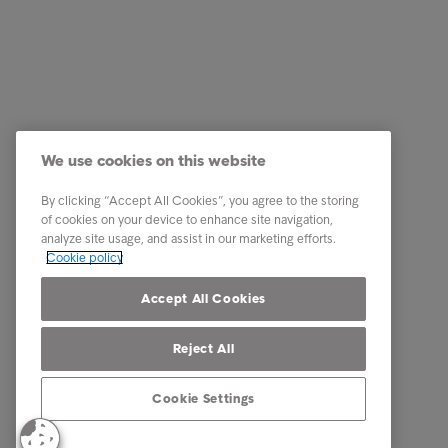
Soluzioni aziendali
Quick li
Servizi
Lavora c
We use cookies on this website
Industry
Centro St
By clicking “Accept All Cookies”, you agree to the storing
Report e approfondimenti
Contatti
of cookies on your device to enhance site navigation,
analyze site usage, and assist in our marketing efforts.
About Intrum
Document
Cookie policy
Our locations
Reclami
Accept All Cookies
Reject All
Cookie Settings
© Intrum 2025
Termini de