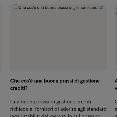
Che cos'è una buona prassi di gestione
A
crediti?
v
Una buona prassi di gestione crediti
O
richiede ai fornitori di aderire agli standard
e
…
legali stabiliti dai mercati in cui operano…
g