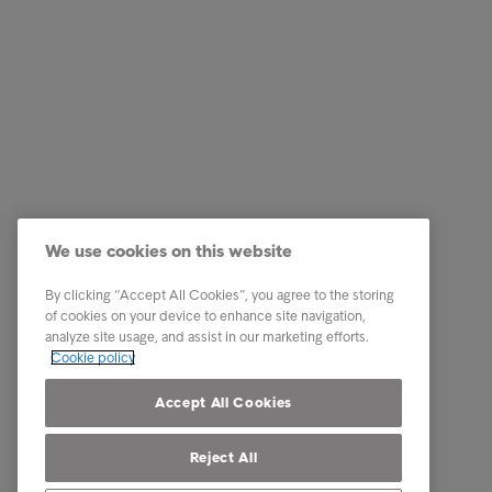
Soluzioni aziendali
Quick li
Servizi
Lavora c
We use cookies on this website
Industry
Centro St
By clicking “Accept All Cookies”, you agree to the storing
Report e approfondimenti
Contatti
of cookies on your device to enhance site navigation,
analyze site usage, and assist in our marketing efforts.
About Intrum
Document
Cookie policy
Our locations
Reclami
Accept All Cookies
Reject All