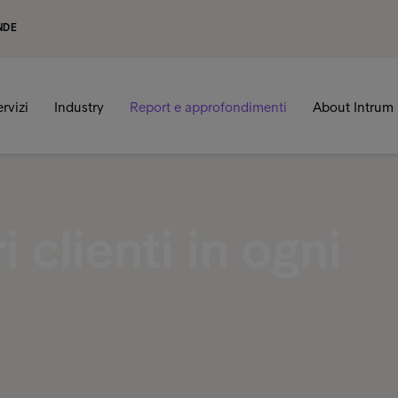
NDE
ervizi
Industry
Report e approfondimenti
About Intrum
i clienti in ogni