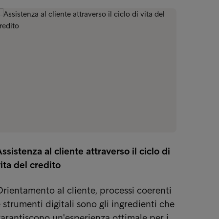
ssistenza al cliente attraverso il ciclo di
Oltre l
ita del credito
compl
rientamento al cliente, processi coerenti
La com
 strumenti digitali sono gli ingredienti che
client
arantiscono un'esperienza ottimale per i…