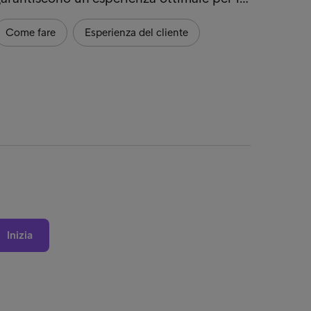
alle c
Come fare
Esperienza del cliente
Legis
Esper
Inizia