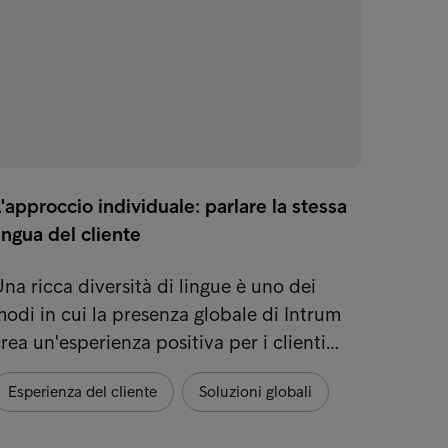
'approccio individuale: parlare la stessa
Le imp
ingua del cliente
cresci
na ricca diversità di lingue è uno dei
Spunti
odi in cui la presenza globale di Intrum
Repor
rea un'esperienza positiva per i clienti…
Legis
Esperienza del cliente
Soluzioni globali
Esper