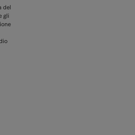
a del
 gli
zione
dio