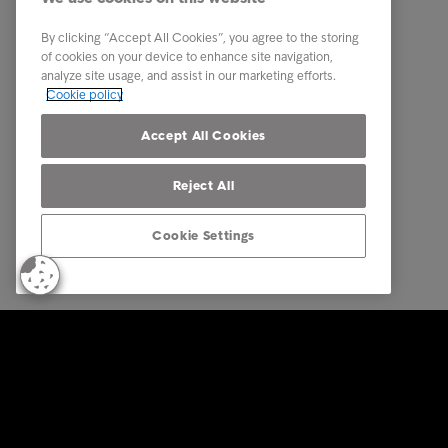
Industry
Centro St
By clicking “Accept All Cookies”, you agree to the storing
Report e approfondimenti
Contatti
of cookies on your device to enhance site navigation,
analyze site usage, and assist in our marketing efforts.
About Intrum
Document
Cookie policy
Our locations
Reclami
Accept All Cookies
Reject All
Cookie Settings
© Intrum 2025
Termini de