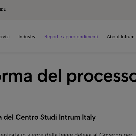
NDE
ervizi
Industry
Report e approfondimenti
About Intrum
forma del process
 del Centro Studi Intrum Italy
’entrata in vigore della legge delega al Governo per