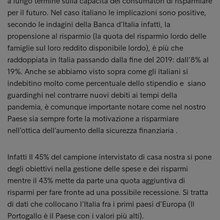
a lungo termine sulla capacità dei consumatori di risparmiare
per il futuro. Nel caso italiano le implicazioni sono positive,
secondo le indagini della Banca d’Italia infatti, la
propensione al risparmio (la quota del risparmio lordo delle
famiglie sul loro reddito disponibile lordo), è più che
raddoppiata in Italia passando dalla fine del 2019: dall’8% al
19%. Anche se abbiamo visto sopra come gli italiani si
indebitino molto come percentuale dello stipendio e siano
guardinghi nel contrarre nuovi debiti ai tempi della
pandemia, è comunque importante notare come nel nostro
Paese sia sempre forte la motivazione a risparmiare
nell’ottica dell’aumento della sicurezza finanziaria .
Infatti Il 45% del campione intervistato di casa nostra si pone
degli obiettivi nella gestione delle spese e dei risparmi
mentre il 43% mette da parte una quota aggiuntiva di
risparmi per fare fronte ad una possibile recessione. Si tratta
di dati che collocano l’Italia fra i primi paesi d’Europa (Il
Portogallo è il Paese con i valori più alti).