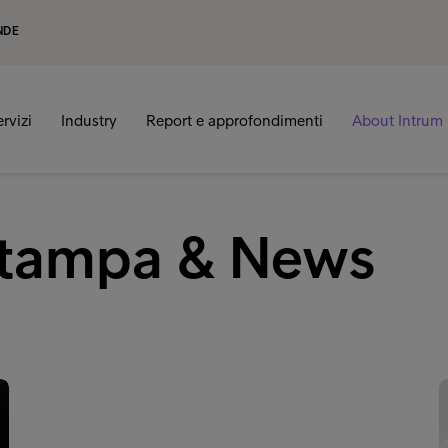
NDE
ervizi
Industry
Report e approfondimenti
About Intrum
Stampa & News