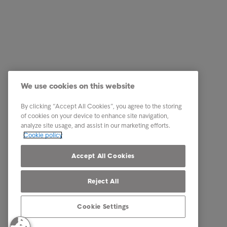
Soluzioni aziendali
Quick li
Servizi
Lavora c
We use cookies on this website
Industry
Centro St
By clicking “Accept All Cookies”, you agree to the storing
Report e approfondimenti
Contatti
of cookies on your device to enhance site navigation,
analyze site usage, and assist in our marketing efforts.
About Intrum
Document
Cookie policy
Our locations
Reclami
Accept All Cookies
Reject All
Cookie Settings
© Intrum 2025
Termini de