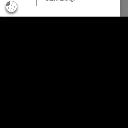
Soluzioni aziendali
Servizi
Industry
Report e approfondimenti
About Intrum
Our locations